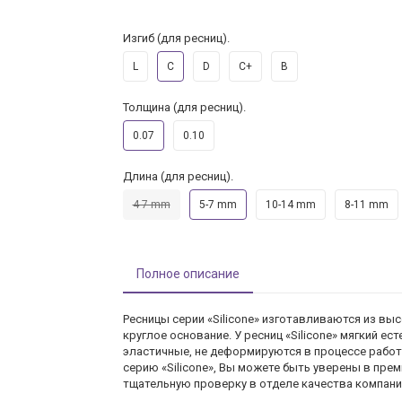
Изгиб (для ресниц).
L
C
D
C+
B
Толщина (для ресниц).
0.07
0.10
Длина (для ресниц).
4-7 mm
5-7 mm
10-14 mm
8-11 mm
Полное описание
Ресницы серии «Silicone» изготавливаются из выс
круглое основание. У ресниц «Silicone» мягкий ес
эластичные, не деформируются в процессе работ
серию «Silicone», Вы можете быть уверены в пре
тщательную проверку в отделе качества компании