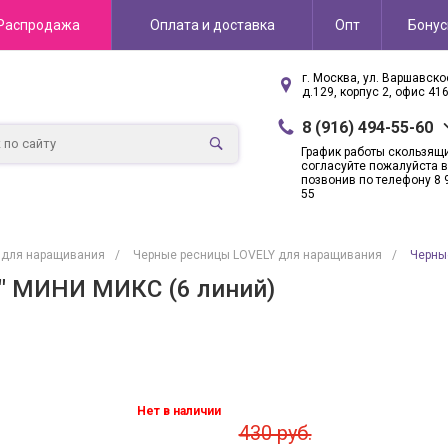
Распродажа
Оплата и доставка
Опт
Бону
г. Москва, ул. Варшавск
д.129, корпус 2, офис 41
8 (916) 494-55-60
График работы скользящ
согласуйте пожалуйста в
позвонив по телефону 8 
55
 для наращивания
/
Черные ресницы LOVELY для наращивания
/
Черные
e" МИНИ МИКС (6 линий)
Нет в наличии
430 руб.