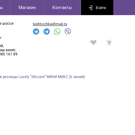
сы
Магазин
Контакты
Войти
ое шоссе
lashtochka@mail.ru
6
ий,
аш визит,
985 161 89
 ресницы Lovely "Silicone" МИНИ МИКС (6 линий)