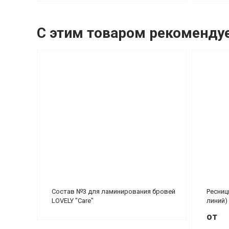
С этим товаром рекоменду
Состав №3 для ламинирования бровей
Ресниц
LOVELY "Care"
линий)
от