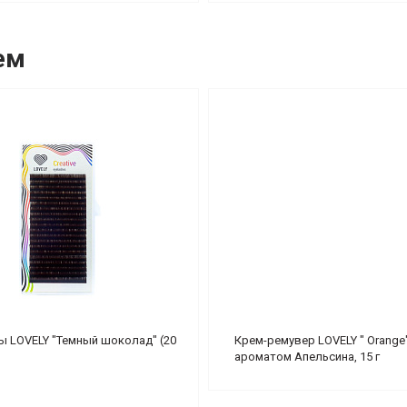
ем
ы LOVELY "Темный шоколад" (20
Крем-ремувер LOVELY " Orange"
ароматом Апельсина, 15 г