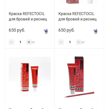
Краска REFECTOCIL
Краска REFECTOCIL
для бровей и ресниц
для бровей и ресниц
№4 (каштановая), 15
№4.1 (красная), 15 мл
мл
650 руб.
650 руб.
шт
шт