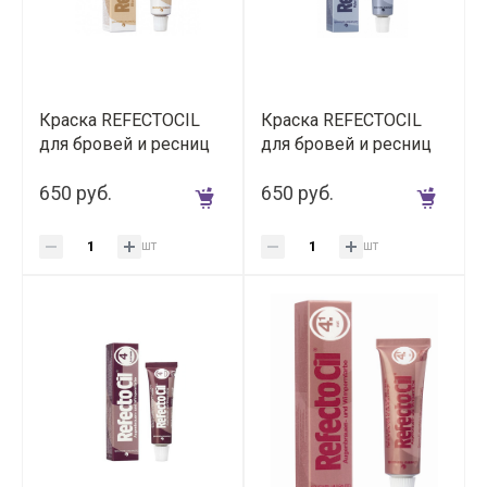
Краска REFECTOCIL
Краска REFECTOCIL
для бровей и ресниц
для бровей и ресниц
№0 (блонд), 15 мл
№2.1 (темно-синяя), 15
650 руб.
мл
650 руб.
шт
шт