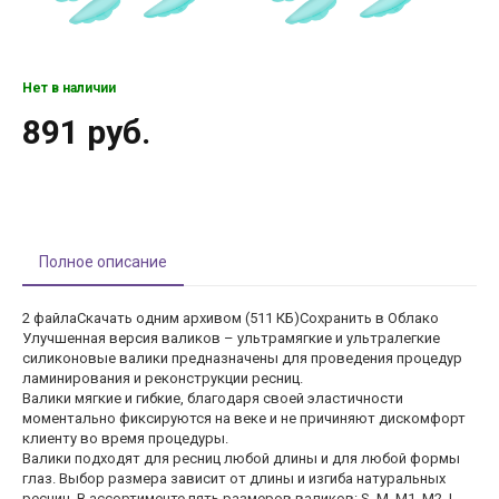
Нет в наличии
891 руб.
Полное описание
2 файлаСкачать одним архивом (511 КБ)Сохранить в Облако
Улучшенная версия валиков – ультрамягкие и ультралегкие
силиконовые валики предназначены для проведения процедур
ламинирования и реконструкции ресниц.
Валики мягкие и гибкие, благодаря своей эластичности
моментально фиксируются на веке и не причиняют дискомфорт
клиенту во время процедуры.
Валики подходят для ресниц любой длины и для любой формы
глаз. Выбор размера зависит от длины и изгиба натуральных
ресниц. В ассортименте пять размеров валиков: S, M, M1, M2, L.