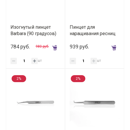
Изогнутый пинцет
Пинцет для
Barbara (90 градусов)
наращивания ресниц
серия Smart 7 мм
Lovely Изогнутый
784 руб.
("Soft" мягкий)
939 руб.
980 руб.
шт
шт
2%
2%