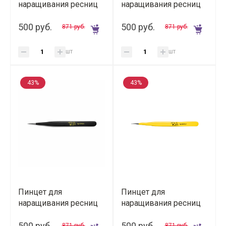
наращивания ресниц
наращивания ресниц
Rili изогнутый (Black
Rili изогнутый (Yellow
Line)
500 руб.
Line)
500 руб.
871 руб.
871 руб.
шт
шт
43%
43%
Пинцет для
Пинцет для
наращивания ресниц
наращивания ресниц
Rili прямой (Black Line)
Rili прямой (Yellow
500 руб.
Line)
500 руб.
871 руб.
871 руб.