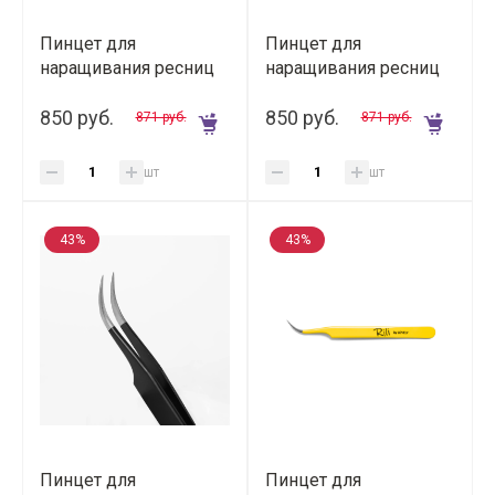
Пинцет для
Пинцет для
наращивания ресниц
наращивания ресниц
Lovely тип L (5 мм),
Lovely тип L (7 мм),
"Soft" мягкий
850 руб.
"Soft" мягкий
850 руб.
871 руб.
871 руб.
шт
шт
43%
43%
Пинцет для
Пинцет для