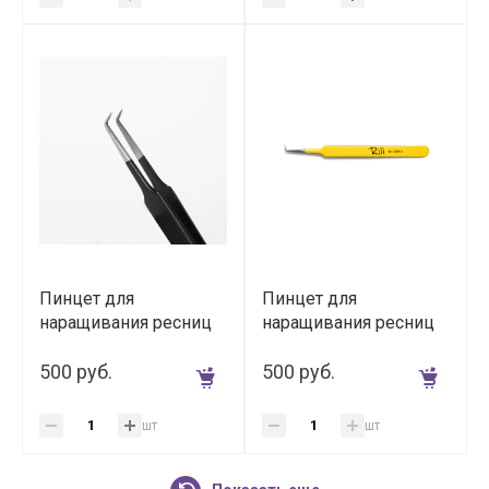
Пинцет для
Пинцет для
наращивания ресниц
наращивания ресниц
Rili тип Г (5 мм) (Black
Rili тип Г (5 мм) (Yellow
Line)
500 руб.
Line)
500 руб.
шт
шт