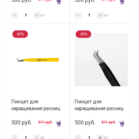
шт
шт
43%
43%
Пинцет для
Пинцет для
наращивания ресниц
наращивания ресниц
Rili тип "L-образный
Rili тип "Круглый
сапожок" (Yellow Line)
500 руб.
сапожок" (Black Line)
500 руб.
871 руб.
871 руб.
шт
шт