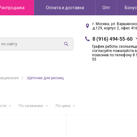
Распродажа
Оплата и доставка
Опт
Бону
г. Москва, ул. Варшавск
д.129, корпус 2, офис 41
8 (916) 494-55-60
График работы скользящ
согласуйте пожалуйста в
позвонив по телефону 8 
55
ращивания
/
Щеточки для ресниц
сти
По названию
По цене