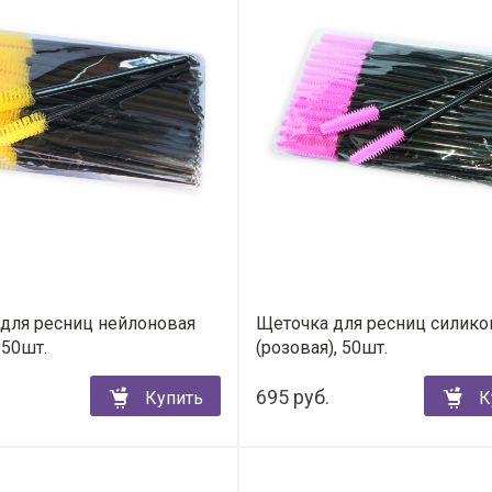
для ресниц нейлоновая
Щеточка для ресниц силико
 50шт.
(розовая), 50шт.
695 руб.
Купить
К