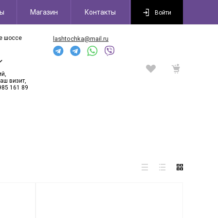
сы
Магазин
Контакты
Войти
ое шоссе
lashtochka@mail.ru
6
ий,
аш визит,
985 161 89