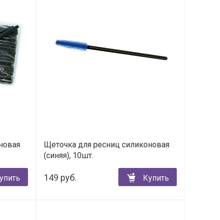
новая
Щеточка для ресниц силиконовая
(синяя), 10шт.
149 руб.
упить
Купить