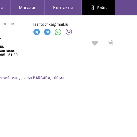
сы
Магазин
Контакты
Войти
ое шоссе
lashtochka@mail.ru
6
ий,
аш визит,
985 161 89
ский гель для рук BARBARA, 100 мл