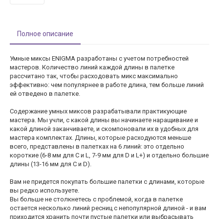
Полное описание
Умные миксы ENIGMA разработаны с учетом потребностей
мастеров. Количество линий каждой длины в палетке
рассчитано так, чтобы расходовать микс максимально
эффективно: чем популярнее в работе длина, тем больше линий
ей отведено в палетке.
Содержание умных миксов разрабатывали практикующие
мастера. Мы учли, с какой длины вы начинаете наращивание и
какой длиной заканчиваете, и скомпоновали их в удобных для
мастера комплектах. Длины, которые расходуются меньше
всего, представлены в палетках на 6 линий: это отдельно
короткие (6-8 мм для С и L, 7-9 мм для D и L+) и отдельно большие
длины (13-16 мм для C и D).
Вам не придется покупать большие палетки с длинами, которые
вы редко используете.
Вы больше не столкнетесь с проблемой, когда в палетке
остается несколько линий ресниц с непопулярной длиной - и вам
приходится хранить почти пустые палетки или выбрасывать