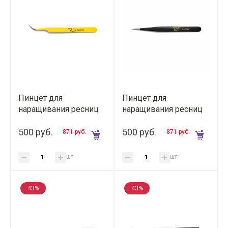
Пинцет для
Пинцет для
наращивания ресниц
наращивания ресниц
Rili изогнутый (Yellow
Rili прямой (Black Line)
Line)
500 руб.
500 руб.
871 руб.
871 руб.
шт
шт
43%
43%