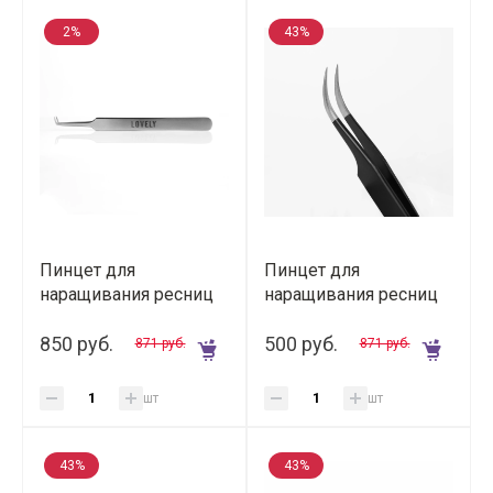
2%
43%
Пинцет для
Пинцет для
наращивания ресниц
наращивания ресниц
Lovely тип L (7 мм),
Rili изогнутый (Black
"Soft" мягкий
850 руб.
Line)
500 руб.
871 руб.
871 руб.
шт
шт
43%
43%