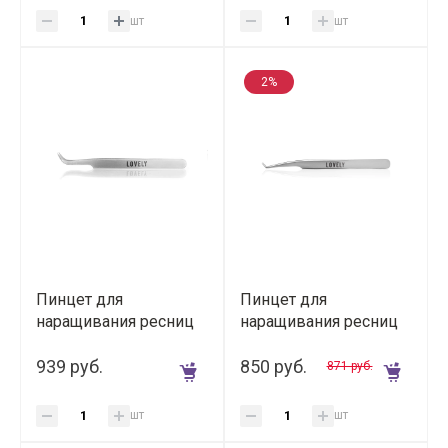
шт
шт
2%
Пинцет для
Пинцет для
наращивания ресниц
наращивания ресниц
Lovely Изогнутый
Lovely тип L (5 мм),
("Soft" мягкий)
939 руб.
"Soft" мягкий
850 руб.
871 руб.
шт
шт