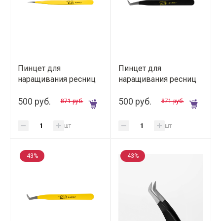
Пинцет для
Пинцет для
наращивания ресниц
наращивания ресниц
Rili прямой (Yellow
Rili тип "L-образный
Line)
500 руб.
сапожок" (Black Line)
500 руб.
871 руб.
871 руб.
шт
шт
43%
43%