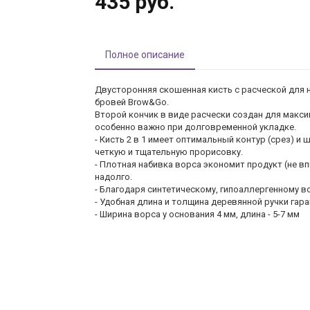
435 руб.
Полное описание
Двусторонняя скошенная кисть с расческой для 
бровей Brow&Go.
Второй кончик в виде расчески создан для макс
особенно важно при долговременной укладке.
- Кисть 2 в 1 имеет оптимальный контур (срез) и 
четкую и тщательную прорисовку.
- Плотная набивка ворса экономит продукт (не в
надолго.
- Благодаря синтетическому, гипоаллергенному во
- Удобная длина и толщина деревянной ручки гар
- Ширина ворса у основания 4 мм, длина - 5-7 мм