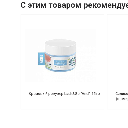
С этим товаром рекоменду
Кремовый ремувер Lash&Go "Ariel" 15 гр
Силико
формир