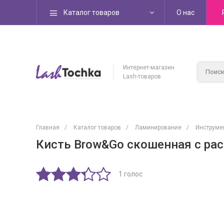
Каталог товаров
О нас
Интернет-магазин
Lash-товаров
Главная
/
Каталог товаров
/
Ламинирование
/
Инструме
Кисть Brow&Go скошенная с ра
1 голос