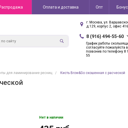
Распродажа
Оплата и доставка
Опт
Бону
г. Москва, ул. Варшавск
д.129, корпус 2, офис 41
8 (916) 494-55-60
График работы скользящ
согласуйте пожалуйста в
позвонив по телефону 8 
55
нты для ламинирование ресниц
/
Кисть Brow&Go скошенная с расческой
сческой
Нет в наличии