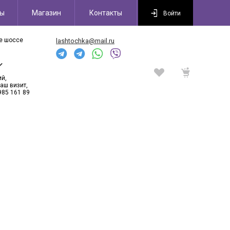
сы
Магазин
Контакты
Войти
ое шоссе
lashtochka@mail.ru
6
ий,
аш визит,
985 161 89