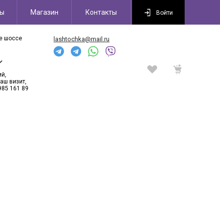
сы
Магазин
Контакты
Войти
ое шоссе
lashtochka@mail.ru
6
ий,
аш визит,
985 161 89