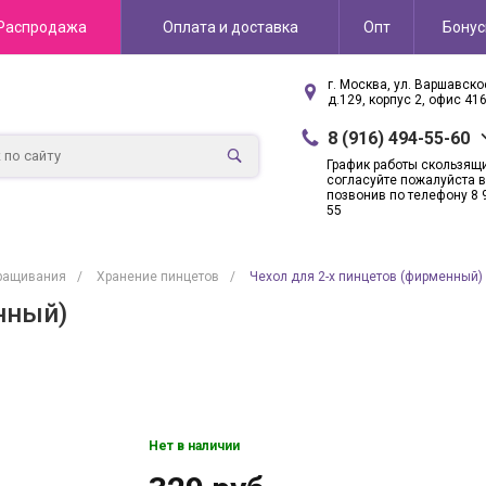
Распродажа
Оплата и доставка
Опт
Бону
г. Москва, ул. Варшавск
д.129, корпус 2, офис 41
8 (916) 494-55-60
График работы скользящ
согласуйте пожалуйста в
позвонив по телефону 8 
55
ращивания
/
Хранение пинцетов
/
Чехол для 2-х пинцетов (фирменный)
нный)
Нет в наличии