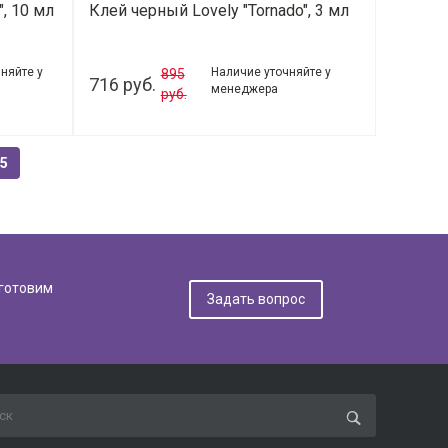
", 10 мл
Клей черный Lovely "Tornado", 3 мл
няйте у
Наличие уточняйте у
895
716 руб.
менеджера
руб.
5
дготовим
Задать вопрос