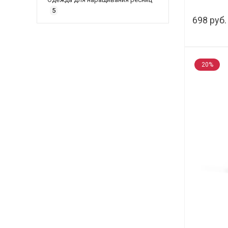
5
698 руб.
20%