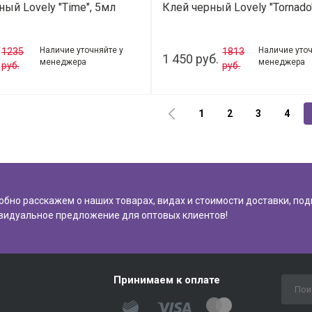
ный Lovely "Time", 5мл
Клей черный Lovely "Tornado
Наличие уточняйте у
Наличие уточ
1235
1813
1 450 руб.
менеджера
менеджера
руб.
руб.
1
2
3
4
обно расскажем о наших товарах, видах и стоимости доставки, по
видуальное предложение для оптовых клиентов!
Принимаем к оплате