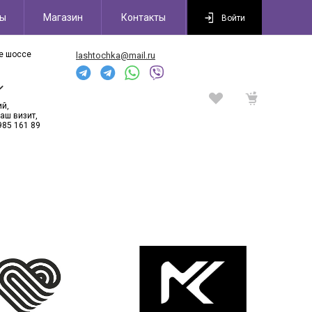
сы
Магазин
Контакты
Войти
ое шоссе
lashtochka@mail.ru
6
ий,
аш визит,
985 161 89