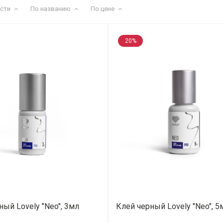
сти
По названию
По цене
20%
ный Lovely "Neo", 3мл
Клей черный Lovely "Neo", 5