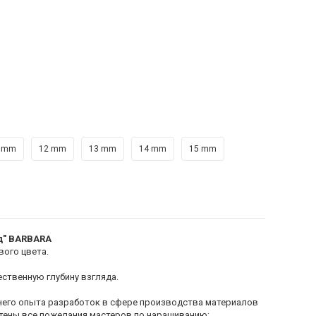
 mm
12 mm
13 mm
14 mm
15 mm
д" BARBARA
вого цвета.
ственную глубину взгляда.
тнего опыта разработок в сфере производства материалов
чтены все пожелания мастеров по наращиванию: