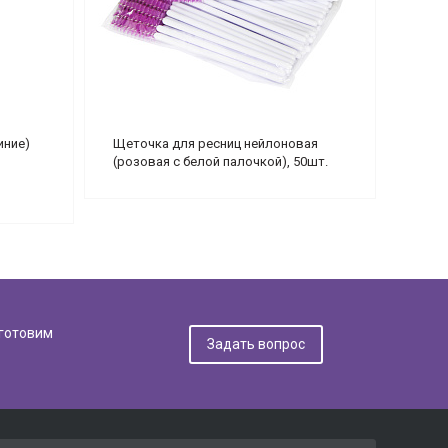
иние)
Щеточка для ресниц нейлоновая
(розовая c белой палочкой), 50шт.
дготовим
Задать вопрос