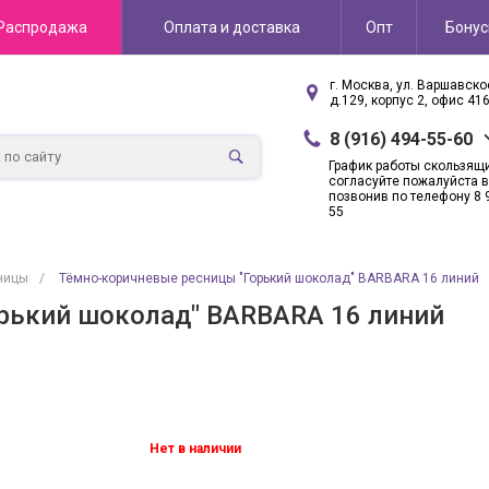
Распродажа
Оплата и доставка
Опт
Бону
г. Москва, ул. Варшавск
д.129, корпус 2, офис 41
8 (916) 494-55-60
График работы скользящ
согласуйте пожалуйста в
позвонив по телефону 8 
55
ницы
/
Тёмно-коричневые ресницы "Горький шоколад" BARBARA 16 линий
рький шоколад" BARBARA 16 линий
Нет в наличии