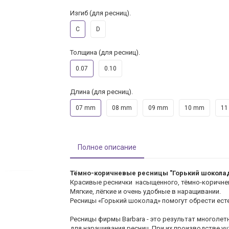
Изгиб (для ресниц).
C
D
Толщина (для ресниц).
0.07
0.10
Длина (для ресниц).
07 mm
08 mm
09 mm
10 mm
11
Полное описание
Тёмно-коричневые ресницы "Горький шокола
Красивые реснички насыщенного, тёмно-коричне
Мягкие, лёгкие и очень удобные в наращивании.
Ресницы «Горький шоколад» помогут обрести есте
Ресницы фирмы Barbara - это результат многоле
для наращивания ресниц. При их производстве у