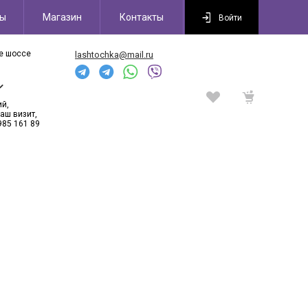
сы
Магазин
Контакты
Войти
ое шоссе
lashtochka@mail.ru
6
ий,
аш визит,
985 161 89