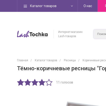
Каталог товаров
О нас
Интернет-магазин
Lash-товаров
Главная
/
Каталог товаров
/
Ресницы
/
Коричневые рес
Тёмно-коричневые ресницы "Го
11 голосов