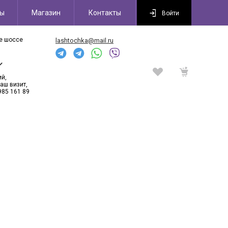
сы
Магазин
Контакты
Войти
ое шоссе
lashtochka@mail.ru
6
ий,
аш визит,
985 161 89