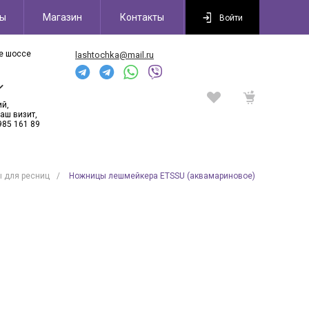
сы
Магазин
Контакты
Войти
ое шоссе
lashtochka@mail.ru
6
ий,
аш визит,
985 161 89
 для ресниц
/
Ножницы лешмейкера ETSSU (аквамариновое)