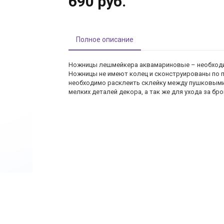
690 руб.
Полное описание
Ножницы лешмейкера аквамариновые – необходи
Ножницы не имеют колец и сконструированы по п
необходимо расклеить склейку между пушковыми 
мелких деталей декора, а так же для ухода за бр