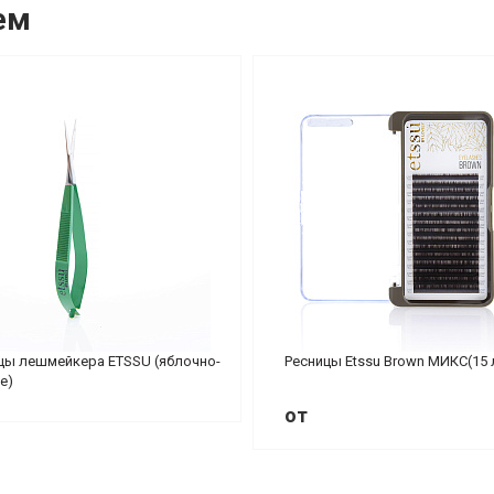
ем
ы лешмейкера ETSSU (яблочно-
Ресницы Etssu Brown МИКС(15 
е)
от