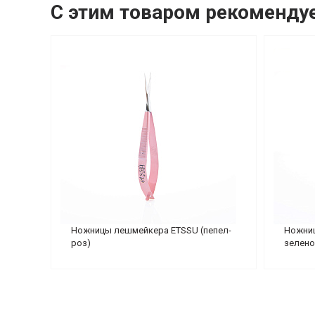
С этим товаром рекоменду
Ножницы лешмейкера ETSSU (пепел-
Ножниц
роз)
зелено