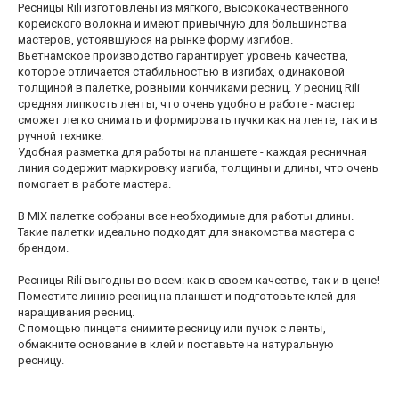
Ресницы Rili изготовлены из мягкого, высококачественного
корейского волокна и имеют привычную для большинства
мастеров, устоявшуюся на рынке форму изгибов.
Вьетнамское производство гарантирует уровень качества,
которое отличается стабильностью в изгибах, одинаковой
толщиной в палетке, ровными кончиками ресниц. У ресниц Rili
средняя липкость ленты, что очень удобно в работе - мастер
сможет легко снимать и формировать пучки как на ленте, так и в
ручной технике.
Удобная разметка для работы на планшете - каждая ресничная
линия содержит маркировку изгиба, толщины и длины, что очень
помогает в работе мастера.
В MIX палетке собраны все необходимые для работы длины.
Такие палетки идеально подходят для знакомства мастера с
брендом.
Ресницы Rili выгодны во всем: как в своем качестве, так и в цене!
Поместите линию ресниц на планшет и подготовьте клей для
наращивания ресниц.
С помощью пинцета снимите ресницу или пучок с ленты,
обмакните основание в клей и поставьте на натуральную
ресницу.