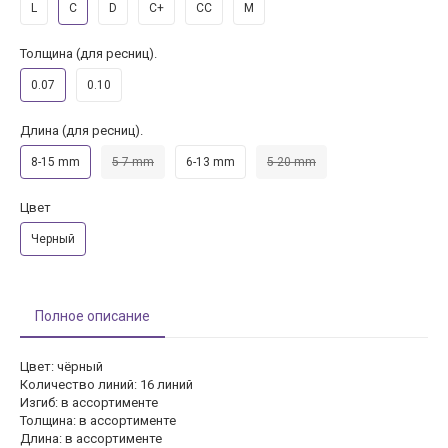
L
C
D
C+
CC
M
Толщина (для ресниц).
0.07
0.10
Длина (для ресниц).
8-15 mm
5-7 mm
6-13 mm
5-20 mm
Цвет
Черный
Полное описание
Цвет: чёрный
Количество линий: 16 линий
Изгиб: в ассортименте
Толщина: в ассортименте
Длина: в ассортименте