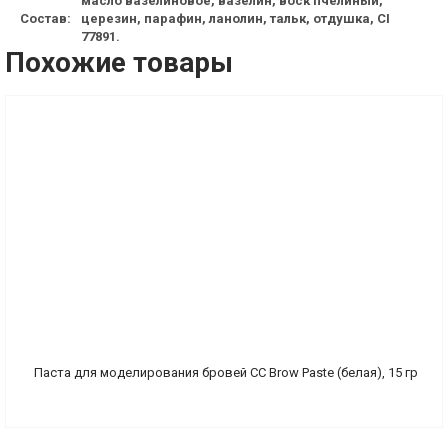
масло вазелиновое, вазелин, воск пчелиный,
Состав:
церезин, парафин, ланолин, тальк, отдушка, CI
77891.
Похожие товары
Паста для моделирования бровей CC Brow Paste (белая), 15 гр