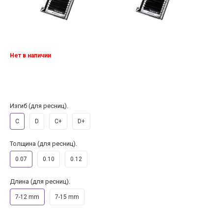
Нет в наличии
Изгиб (для ресниц).
C
D
C+
D+
Толщина (для ресниц).
0.07
0.10
0.12
Длина (для ресниц).
7-12 mm
7-15 mm