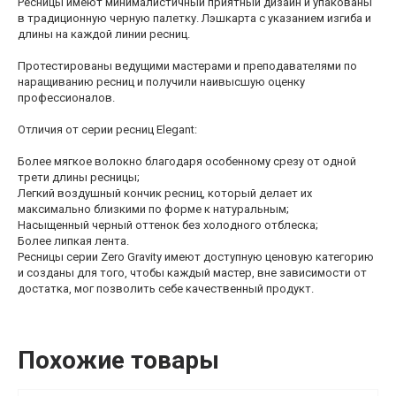
Ресницы имеют минималистичный приятный дизайн и упакованы
в традиционную черную палетку. Лэшкарта с указанием изгиба и
длины на каждой линии ресниц.
Протестированы ведущими мастерами и преподавателями по
наращиванию ресниц и получили наивысшую оценку
профессионалов.
Отличия от серии ресниц Elegant:
Более мягкое волокно благодаря особенному срезу от одной
трети длины ресницы;
Легкий воздушный кончик ресниц, который делает их
максимально близкими по форме к натуральным;
Насыщенный черный оттенок без холодного отблеска;
Более липкая лента.
Ресницы серии Zero Gravity имеют доступную ценовую категорию
и созданы для того, чтобы каждый мастер, вне зависимости от
достатка, мог позволить себе качественный продукт.
Похожие товары