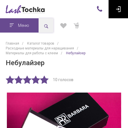
Меню
Главная
/
Каталог товаров
/
Расходные материалы для наращивания
/
Материалы для работы с клеем
/
Небулайзер
Небулайзер
10 голосов