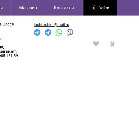
сы
Магазин
Контакты
Войти
ое шоссе
lashtochka@mail.ru
6
ий,
аш визит,
985 161 89