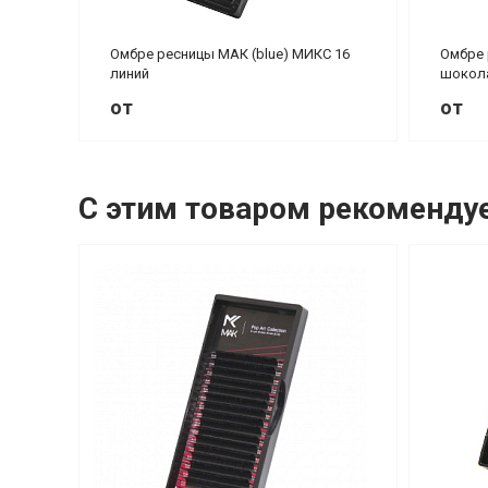
Омбре ресницы МАК (blue) МИКС 16
Омбре 
линий
шокола
от
от
С этим товаром рекоменду