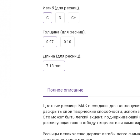
Изгиб (для ресниц).
C
D
C+
Толщина (для ресниц).
0.07
0.10
Длина (для ресниц).
7-13 mm
Полное описание
Цветные ресницы МАК в созданы для воплощения
раскрыть свои творческие способности, использ
Это может быть легкий акцент, подчеркивающий 
реализующая всю свободу творчества и самовы
Ресницы великолепно держат изгиб и легко снима
долговременность носки.