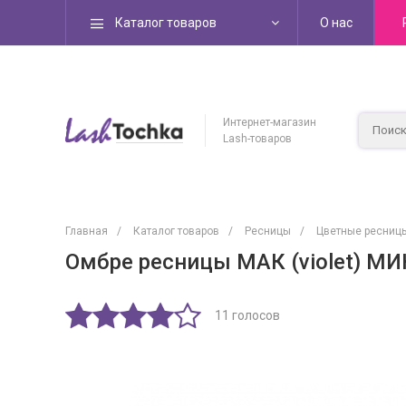
Каталог товаров
О нас
Интернет-магазин
Lash-товаров
Главная
/
Каталог товаров
/
Ресницы
/
Цветные ресниц
Омбре ресницы МАК (violet) МИ
11 голосов