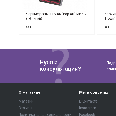
Черные ресницы МАК "Pop Art" МИКС
Коричн
(16 линий)
Brown"
от
от
Нужна
Подр
консультация?
инди
О магазине
Мы в соцсетях
Магазин
ВКонтакте
Отзывы
Instagram
Политика конфидециальности
Facebook