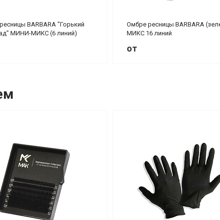
ресницы BARBARA "Горький
Омбре ресницы BARBARA (зел
д" МИНИ-МИКС (6 линий)
МИКС 16 линий
от
ем