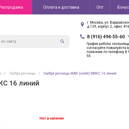
Распродажа
Оплата и доставка
Опт
Бону
г. Москва, ул. Варшавск
д.129, корпус 2, офис 41
8 (916) 494-55-60
График работы скользящ
согласуйте пожалуйста в
позвонив по телефону 8 
55
ы
/
Омбре ресницы
/
Омбре ресницы МАК (violet) МИКС 16 линий
КС 16 линий
Нет в наличии