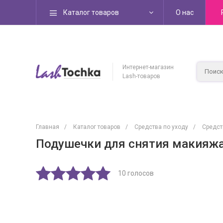
Каталог товаров
О нас
Интернет-магазин
Lash-товаров
Главная
/
Каталог товаров
/
Средства по уходу
/
Средст
Подушечки для снятия макияжа 
10 голосов