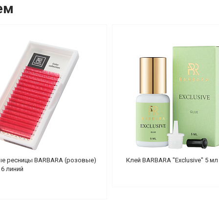
ем
е ресницы BARBARA (розовые)
Клей BARBARA "Exclusive" 5 мл
6 линий