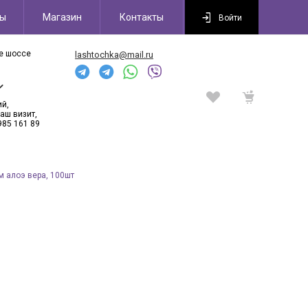
сы
Магазин
Контакты
Войти
ое шоссе
lashtochka@mail.ru
6
ий,
аш визит,
985 161 89
м алоэ вера, 100шт