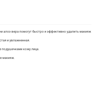
ом алоэ вера помогут быстро и эффективно удалить макияж
стая и увлажненная.
е подушечками кожу лица.
е макияж.