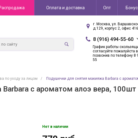
Распродажа
Оплата и доставка
Опт
Бону
г. Москва, ул. Варшавск
д.129, корпус 2, офис 41
8 (916) 494-55-60
График работы скользящ
согласуйте пожалуйста в
позвонив по телефону 8 
55
ва по уходу за лицом
/
Подушечки для снятия макияжа Barbara с аромато
Barbara с ароматом алоэ вера, 100шт
Нет в наличии