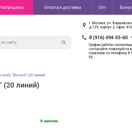
Распродажа
Оплата и доставка
Опт
Бону
г. Москва, ул. Варшавск
д.129, корпус 2, офис 41
8 (916) 494-55-60
График работы скользящ
согласуйте пожалуйста в
позвонив по телефону 8 
55
ovely "Silicone" (20 линий)
" (20 линий)
В наличии