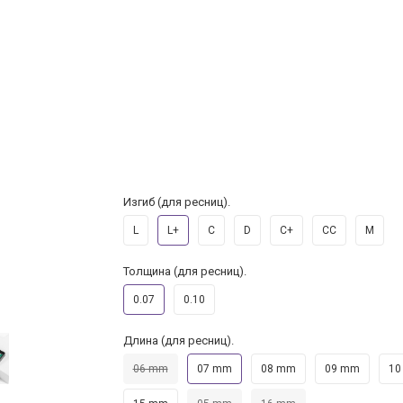
Изгиб (для ресниц).
L
L+
C
D
C+
CC
M
Толщина (для ресниц).
0.07
0.10
Длина (для ресниц).
06 mm
07 mm
08 mm
09 mm
10