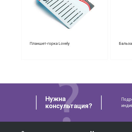
Планшет-горка Lovely
Бальза
Нужна
Подр
консультация?
инди