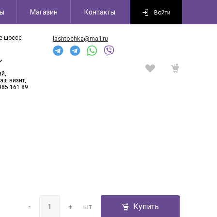
сы
Магазин
Контакты
Войти
ое шоссе
lashtochka@mail.ru
6
ий,
аш визит,
985 161 89
Купить
-
+
шт